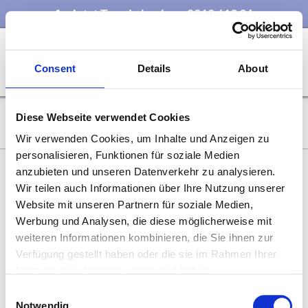
Jetzt Termin buchen: 0212 613 96​
TERMIN
Consent
Details
About
BUCHEN
Autor:
adminnw
Diese Webseite verwendet Cookies
Wir verwenden Cookies, um Inhalte und Anzeigen zu
personalisieren, Funktionen für soziale Medien
anzubieten und unseren Datenverkehr zu analysieren.
Wir teilen auch Informationen über Ihre Nutzung unserer
Website mit unseren Partnern für soziale Medien,
Rechtliches
Behandlungen
Kontakt
Werbung und Analysen, die diese möglicherweise mit
Impressum
IPL
Bonner Straße 287
weiteren Informationen kombinieren, die Sie ihnen zur
42697 Solingen
Datenschutz
Elektroepilation
Verfügung gestellt haben oder die sie im Rahmen Ihrer
Email:
Nutzung ihrer Dienste gesammelt haben.
Kosmetik
info@manco-
Nagelstudio
Consent
cosmetics.de
Solingen
Notwendig
Ihr Kosmetikinstitut